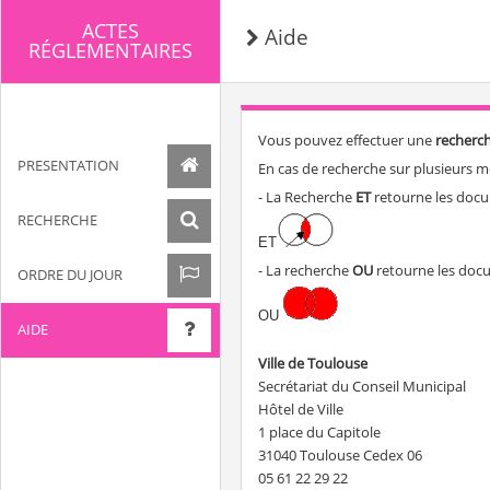
ACTES
Aide
RÉGLEMENTAIRES
Vous pouvez effectuer une
recherch
PRESENTATION
En cas de recherche sur plusieurs m
- La Recherche
ET
retourne les doc
RECHERCHE
ET
- La recherche
OU
retourne les doc
ORDRE DU JOUR
OU
AIDE
Ville de Toulouse
Secrétariat du Conseil Municipal
Hôtel de Ville
1 place du Capitole
31040 Toulouse Cedex 06
05 61 22 29 22